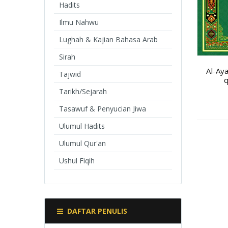
Hadits
Ilmu Nahwu
Lughah & Kajian Bahasa Arab
Sirah
Al-Aya
Tajwid
q
Tarikh/Sejarah
Tasawuf & Penyucian Jiwa
Ulumul Hadits
Ulumul Qur'an
Ushul Fiqih
DAFTAR PENULIS