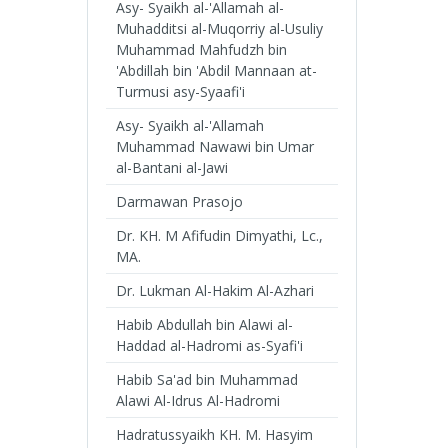
Asy- Syaikh al-'Allamah al-
Muhadditsi al-Muqorriy al-Usuliy
Muhammad Mahfudzh bin
'Abdillah bin 'Abdil Mannaan at-
Turmusi asy-Syaafi'i
Asy- Syaikh al-'Allamah
Muhammad Nawawi bin Umar
al-Bantani al-Jawi
Darmawan Prasojo
Dr. KH. M Afifudin Dimyathi, Lc.,
MA.
Dr. Lukman Al-Hakim Al-Azhari
Habib Abdullah bin Alawi al-
Haddad al-Hadromi as-Syafi'i
Habib Sa'ad bin Muhammad
Alawi Al-Idrus Al-Hadromi
Hadratussyaikh KH. M. Hasyim