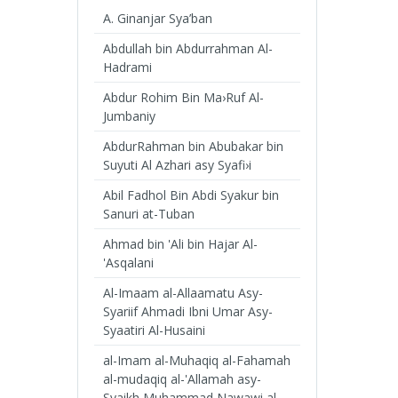
A. Ginanjar Sya’ban
Abdullah bin Abdurrahman Al-
Hadrami
Abdur Rohim Bin Ma›Ruf Al-
Jumbaniy
AbdurRahman bin Abubakar bin
Suyuti Al Azhari asy Syafi›i
Abil Fadhol Bin Abdi Syakur bin
Sanuri at-Tuban
Ahmad bin 'Ali bin Hajar Al-
'Asqalani
Al-Imaam al-Allaamatu Asy-
Syariif Ahmadi Ibni Umar Asy-
Syaatiri Al-Husaini
al-Imam al-Muhaqiq al-Fahamah
al-mudaqiq al-'Allamah asy-
Syaikh Muhammad Nawawi al-