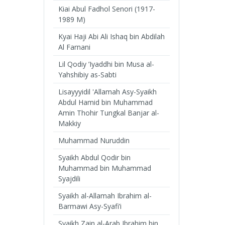
Kiai Abul Fadhol Senori (1917-
1989 M)
Kyai Haji Abi Ali Ishaq bin Abdilah
Al Farnani
Lil Qodiy ’Iyaddhi bin Musa al-
Yahshibiy as-Sabti
Lisayyyidil 'Allamah Asy-Syaikh
Abdul Hamid bin Muhammad
Amin Thohir Tungkal Banjar al-
Makkiy
Muhammad Nuruddin
Syaikh Abdul Qodir bin
Muhammad bin Muhammad
Syajdili
Syaikh al-Allamah Ibrahim al-
Barmawi Asy-Syafi’i
Syaikh Zain al-Arab Ibrahim bin