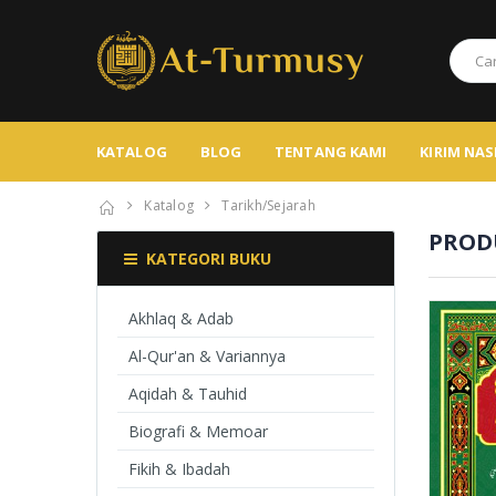
KATALOG
BLOG
TENTANG KAMI
KIRIM NA
Katalog
Tarikh/Sejarah
PRODU
KATEGORI BUKU
Akhlaq & Adab
Al-Qur'an & Variannya
Aqidah & Tauhid
Biografi & Memoar
Fikih & Ibadah