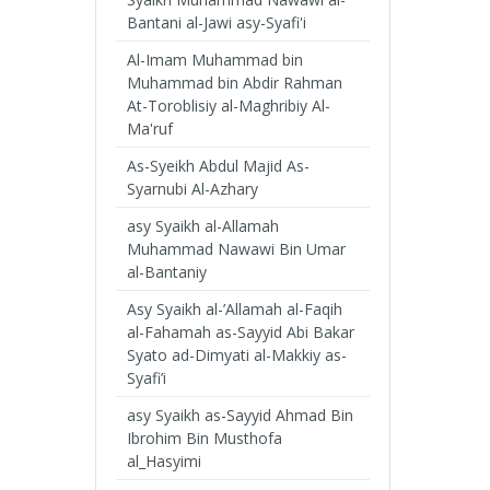
Bantani al-Jawi asy-Syafi'i
Al-Imam Muhammad bin
Muhammad bin Abdir Rahman
At-Toroblisiy al-Maghribiy Al-
Ma'ruf
As-Syeikh Abdul Majid As-
Syarnubi Al-Azhary
asy Syaikh al-Allamah
Muhammad Nawawi Bin Umar
al-Bantaniy
Asy Syaikh al-’Allamah al-Faqih
al-Fahamah as-Sayyid Abi Bakar
Syato ad-Dimyati al-Makkiy as-
Syafi’i
asy Syaikh as-Sayyid Ahmad Bin
Ibrohim Bin Musthofa
al_Hasyimi