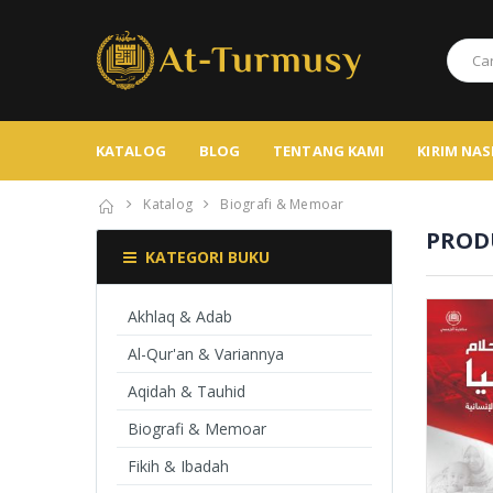
KATALOG
BLOG
TENTANG KAMI
KIRIM NA
Katalog
Biografi & Memoar
PROD
KATEGORI BUKU
Akhlaq & Adab
Al-Qur'an & Variannya
Aqidah & Tauhid
Biografi & Memoar
Fikih & Ibadah