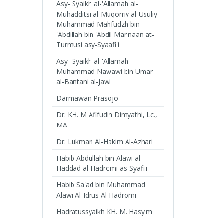
Asy- Syaikh al-'Allamah al-
Muhadditsi al-Muqorriy al-Usuliy
Muhammad Mahfudzh bin
'Abdillah bin 'Abdil Mannaan at-
Turmusi asy-Syaafi'i
Asy- Syaikh al-'Allamah
Muhammad Nawawi bin Umar
al-Bantani al-Jawi
Darmawan Prasojo
Dr. KH. M Afifudin Dimyathi, Lc.,
MA.
Dr. Lukman Al-Hakim Al-Azhari
Habib Abdullah bin Alawi al-
Haddad al-Hadromi as-Syafi'i
Habib Sa'ad bin Muhammad
Alawi Al-Idrus Al-Hadromi
Hadratussyaikh KH. M. Hasyim