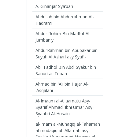
A. Ginanjar Sya’ban
Abdullah bin Abdurrahman Al-
Hadrami
Abdur Rohim Bin Ma›Ruf Al-
Jumbaniy
AbdurRahman bin Abubakar bin
Suyuti Al Azhari asy Syafi›i
Abil Fadhol Bin Abdi Syakur bin
Sanuri at-Tuban
Ahmad bin 'Ali bin Hajar Al-
'Asqalani
Al-Imaam al-Allaamatu Asy-
Syariif Ahmadi Ibni Umar Asy-
Syaatiri Al-Husaini
al-Imam al-Muhaqiq al-Fahamah
al-mudaqiq al-'Allamah asy-
Syaikh Muhammad Nawawi al-