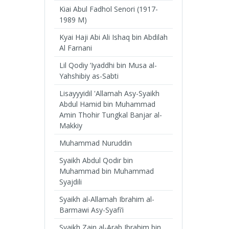
Kiai Abul Fadhol Senori (1917-
1989 M)
Kyai Haji Abi Ali Ishaq bin Abdilah
Al Farnani
Lil Qodiy ’Iyaddhi bin Musa al-
Yahshibiy as-Sabti
Lisayyyidil 'Allamah Asy-Syaikh
Abdul Hamid bin Muhammad
Amin Thohir Tungkal Banjar al-
Makkiy
Muhammad Nuruddin
Syaikh Abdul Qodir bin
Muhammad bin Muhammad
Syajdili
Syaikh al-Allamah Ibrahim al-
Barmawi Asy-Syafi’i
Syaikh Zain al-Arab Ibrahim bin