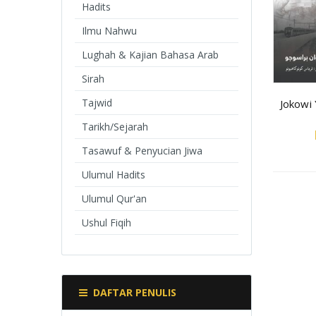
Hadits
Ilmu Nahwu
Lughah & Kajian Bahasa Arab
Sirah
Tajwid
Jokowi
Tarikh/Sejarah
Tasawuf & Penyucian Jiwa
Ulumul Hadits
Ulumul Qur'an
Ushul Fiqih
DAFTAR PENULIS