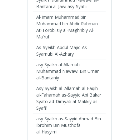
Bantani al-Jawi asy-Syafi'i
Al-Imam Muhammad bin
Muhammad bin Abdir Rahman
At-Toroblisiy al-Maghribiy Al-
Ma'ruf
As-Syeikh Abdul Majid As-
Syarnubi Al-Azhary
asy Syaikh al-Allamah
Muhammad Nawawi Bin Umar
al-Bantaniy
Asy Syaikh al-’Allamah al-Faqih
al-Fahamah as-Sayyid Abi Bakar
Syato ad-Dimyati al-Makkiy as-
Syafi’i
asy Syaikh as-Sayyid Ahmad Bin
Ibrohim Bin Musthofa
al_Hasyimi