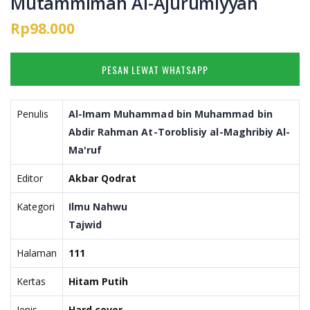
Mutammimah Al-Ajurumiyyah
Rp98.000
PESAN LEWAT WHATSAPP
Penulis
Al-Imam Muhammad bin Muhammad bin
Abdir Rahman At-Toroblisiy al-Maghribiy Al-
Ma'ruf
Editor
Akbar Qodrat
Kategori
Ilmu Nahwu
Tajwid
Halaman
111
Kertas
Hitam Putih
Jenis
Hard cover