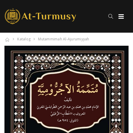
Katalog
Mutammimah Al-Ajurumiyyah