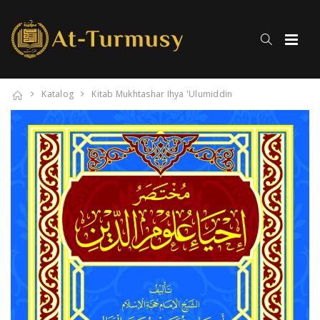
Katalog
Kitab Mukhtashar Ihya 'Ulumiddin