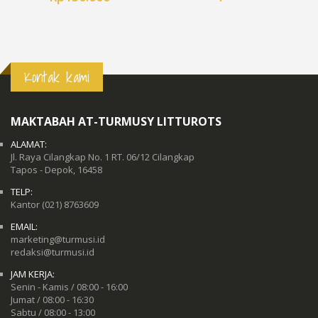
Kontak kami
MAKTABAH AT-TURMUSY LITTUROTS
ALAMAT:
Jl. Raya Cilangkap No. 1 RT. 06/12 Cilangkap
Tapos - Depok, 16458
TELP:
Kantor
(021) 8763609
EMAIL:
marketing@turmusi.id
redaksi@turmusi.id
JAM KERJA:
Senin - Kamis / 08:00 - 16:00
Jumat / 08:00 - 16:30
Sabtu / 08:00 - 13:00