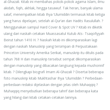
al-Ghazali. Kitab ini membahas pokok-pokok agama Islam, ilmu
akidah, fiqih, akhlak, hingga tasawuf. Tak heran, banyak ulama
salaf, menempatkan kitab Ihya ‘Ulumiddin termasuk kitab ketiga
yang harus dipelajari, setelah al-Qur’an dan Hadits Rasulullah. ?
Menggunakan sampul Hard Cover & Spot UV ? Kitab ini diketik
ulang dari naskah cetakan Muassasatul Kutub Ats- Tsaqofiyyah
Beirut tahun 1410 H. ? Naskah kitab ini dikomparasikan lagi
dengan naskah Manuskrip yang tersimpan di Perpustakaan
Princeton University Amerika Serikat, manuskrip itu ditulis pada
tahun 768 H dan manuskrip tersebut sempat dikomparasikan
dengan manuskrip yang dibacakan langsung kepada mushonnif
kitab. ? Dilengkapi biografi Imam Al-Ghazali ? Disertai beberapa
foto manuskrip kitab Mukhtashar Ihya 'Ulumiddin ? Perbedaan-
perbedaan redaksi dijelaskan dengan jelas oleh Muhaqqiq ?
Muhaqqiq menyebutkan beberapa tahrif dan beberapa kata
yang hilang dari kitab cetakan-cetakan lainnya.