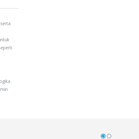
 serta
untuk
eperti
ogika
rmin