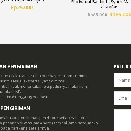
Shofwatul Bashir bi Syarh M
Rp25.000
at-tafsir
Rp85.00
Rp85.000
KAN PENGIRIMAN
KRITIK
iman dilakukan setelah pembayaran kami terima.
ikirim sesuai ekspedisi yang diminta.
embeli tidak menentukan ekspedisinya maka kami
unakan JNE.
 kirim ditanggung pembeli.
 PENGIRIMAN
elakukan pengiriman jam 4 sore setiap hari kerja.
da pesanan di atas jam 4 sore (semisal jam 5 sore) maka
m pada hari kerja setelahnya.