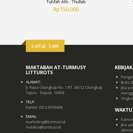
Tuhfah Ath- Thullab
Rp150.000
Kontak kami
MAKTABAH AT-TURMUSY
KEBIJA
LITTUROTS
Pengir
ALAMAT:
Buku d
Jl. Raya Cilangkap No. 1 RT. 06/12 Cilangkap
Jika p
Tapos - Depok, 16458
mengg
Ongkos
TELP:
Kantor
(021) 8763609
WAKTU
EMAIL:
Kami m
marketing@turmusi.id
Jika a
redaksi@turmusi.id
dikiri