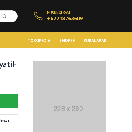
HUBUNGI KAMI
+62218763609
TOKOPEDIA
SHOPEE
BUKALAPAK
atil-
Umar