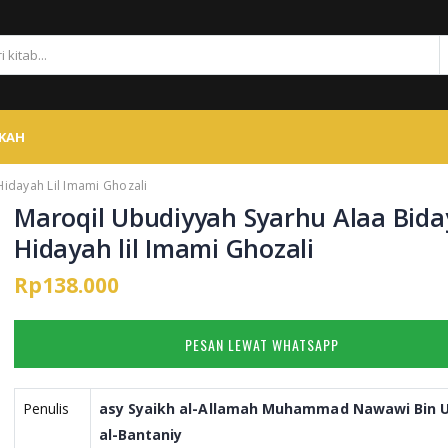
SKAH
Hidayah Lil Imami Ghozali
Maroqil Ubudiyyah Syarhu Alaa Biday
Hidayah lil Imami Ghozali
Rp138.000
PESAN LEWAT WHATSAPP
Penulis
asy Syaikh al-Allamah Muhammad Nawawi Bin 
al-Bantaniy