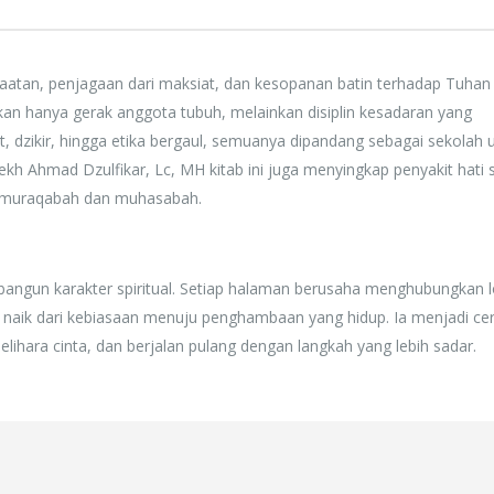
ketaatan, penjagaan dari maksiat, dan kesopanan batin terhadap Tuhan
 hanya gerak anggota tubuh, melainkan disiplin kesadaran yang
at, dzikir, hingga etika bergaul, semuanya dipandang sebagai sekolah 
h Ahmad Dzulfikar, Lc, MH kitab ini juga menyingkap penyakit hati s
pa muraqabah dan muhasabah.
bangun karakter spiritual. Setiap halaman berusaha menghubungkan l
aik dari kebiasaan menuju penghambaan yang hidup. Ia menjadi ce
lihara cinta, dan berjalan pulang dengan langkah yang lebih sadar.