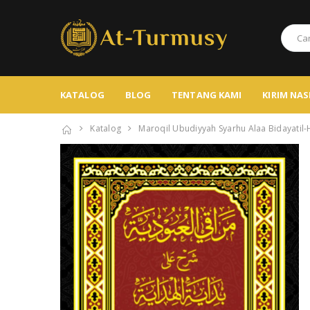
KATALOG
BLOG
TENTANG KAMI
KIRIM NA
Katalog
Maroqil Ubudiyyah Syarhu Alaa Bidayatil-